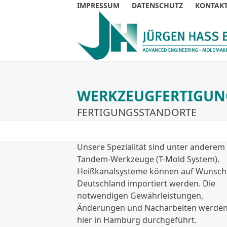
Skip
IMPRESSUM
DATENSCHUTZ
KONTAK
to
content
HOME
PRODUKTE
STANDORTE
ANLAGE
WERKZEUGFERTIGUN
FERTIGUNGSSTANDORTE
Unsere Spezialität sind unter anderem
Tandem-Werkzeuge (T-Mold System).
Heißkanalsysteme können auf Wunsch
Deutschland importiert werden. Die
notwendigen Gewährleistungen,
Änderungen und Nacharbeiten werde
hier in Hamburg durchgeführt.