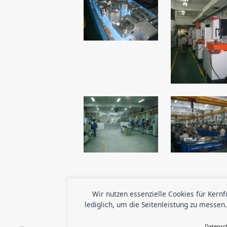
Dienstleistung, Service & 
Wir nutzen essenzielle Cookies für Kern
lediglich, um die Seitenleistung zu messen.
von unserer Erfahrung! Be
Datensc