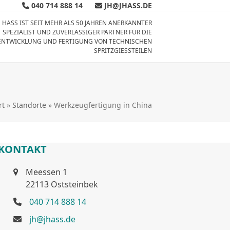
040 714 888 14
JH@JHASS.DE
 HASS IST SEIT MEHR ALS 50 JAHREN ANERKANNTER
SPEZIALIST UND ZUVERLÄSSIGER PARTNER FÜR DIE
ENTWICKLUNG UND FERTIGUNG VON TECHNISCHEN
SPRITZGIESSTEILEN
rt
»
Standorte
»
Werkzeugfertigung in China
KONTAKT
Meessen 1
22113 Oststeinbek
040 714 888 14
jh@jhass.de