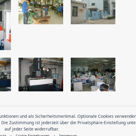
Fertigung aus einer Hand - Profitieren S
funktionen und als Sicherheitsmerkmal. Optionale Cookies verwenden
 Die Zustimmung ist jederzeit über die Privatsphäre-Einstellung unte
i weiteren Fragen zu unseren Services
auf jeder Seite widerrufbar.
-
-
hutz
Cookie-Einstellungen
Impressum